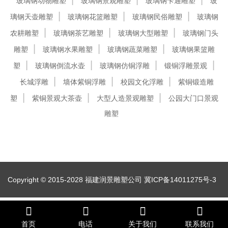
玻璃钢动物雕塑
玻璃钢景观雕塑
玻璃钢卡通雕塑
玻
璃钢天壶雕塑
玻璃钢花篮雕塑
玻璃钢民俗雕塑
玻璃钢
农耕雕塑
玻璃钢茶艺雕塑
玻璃钢大型雕塑
玻璃钢门头
雕塑
玻璃钢水果雕塑
玻璃钢蔬菜雕塑
玻璃钢果篮雕
塑
玻璃钢倒流水壶
玻璃钢仿铜浮雕
锻铜浮雕景观
长城浮雕
墙体紫铜浮雕
校园文化浮雕
紫铜锻造雕
塑
紫铜景观大茶壶
大型人造景观雕塑
公园大门口景观
雕塑
Copyright © 2015-2028 福建润景雕塑公司
冀ICP备14011275号-3
首页
电话
关于我们
联系我们