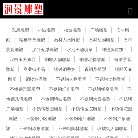
产品中心
政府雕塑
小区雕塑
校园雕塑
广场雕塑
石材雕
刻
精神堡垒雕塑
石材人物雕塑
石材动物雕塑
石材
景观雕塑
汉白玉浮雕塑
水池石雕喷泉
牌楼牌坊加工
汉白玉升旗台
铜雕人物雕塑
铜雕动物雕塑
铜雕景观
雕塑
商业街小品
铜钟铜香炉
青铜鼎雕塑
铜雕天壶
雕塑
铜铸造浮雕
不锈钢人物雕塑
不锈钢动物雕塑
不锈钢景观雕塑
不锈钢灯光雕塑
不锈钢镂空雕塑
不
锈钢几何雕塑
不锈钢镜面雕塑
不锈钢天壶雕塑
不锈钢
广场雕塑
不锈钢校园雕塑
不锈钢医院雕塑
不锈钢花园
雕塑
不锈钢小区雕塑
不锈钢地产雕塑
不锈钢抽象雕
塑
不锈钢球形雕塑
不锈钢园林雕塑
玻璃钢人物雕塑