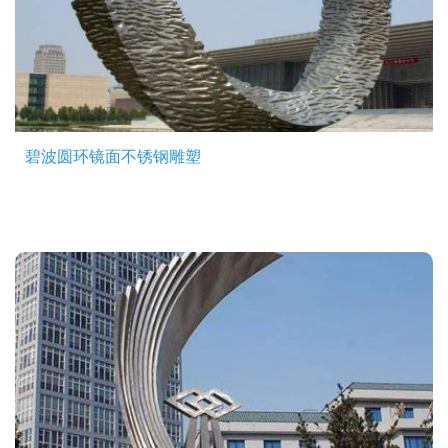
碧波圆环镜面不锈钢雕塑