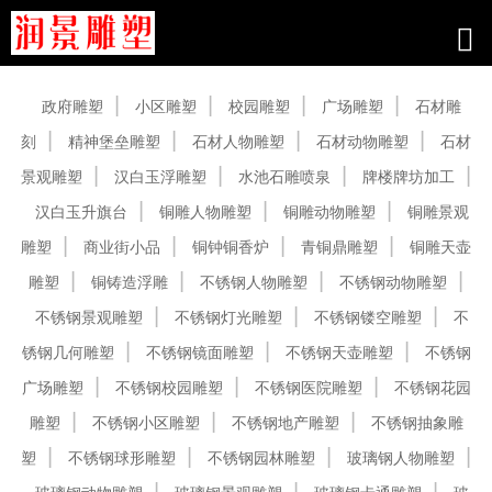
产品中心
政府雕塑
小区雕塑
校园雕塑
广场雕塑
石材雕
刻
精神堡垒雕塑
石材人物雕塑
石材动物雕塑
石材
景观雕塑
汉白玉浮雕塑
水池石雕喷泉
牌楼牌坊加工
汉白玉升旗台
铜雕人物雕塑
铜雕动物雕塑
铜雕景观
雕塑
商业街小品
铜钟铜香炉
青铜鼎雕塑
铜雕天壶
雕塑
铜铸造浮雕
不锈钢人物雕塑
不锈钢动物雕塑
不锈钢景观雕塑
不锈钢灯光雕塑
不锈钢镂空雕塑
不
锈钢几何雕塑
不锈钢镜面雕塑
不锈钢天壶雕塑
不锈钢
广场雕塑
不锈钢校园雕塑
不锈钢医院雕塑
不锈钢花园
雕塑
不锈钢小区雕塑
不锈钢地产雕塑
不锈钢抽象雕
塑
不锈钢球形雕塑
不锈钢园林雕塑
玻璃钢人物雕塑