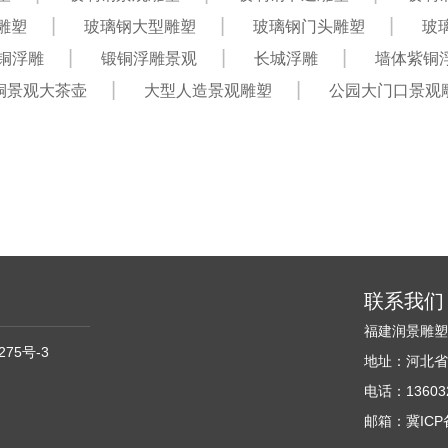
雕塑
玻璃钢大型雕塑
玻璃钢门头雕塑
玻
铜浮雕
锻铜浮雕景观
长城浮雕
墙体紫铜
铜景观大茶壶
大型人造景观雕塑
公园大门口景观
联系我们
福建润景雕
275号-3
地址：河北省
电话：136032
邮箱：冀ICP备