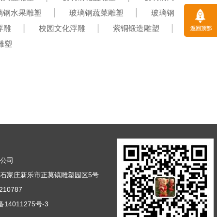
璃钢水果雕塑
玻璃钢蔬菜雕塑
玻璃钢
浮雕
校园文化浮雕
紫铜锻造雕塑
雕塑
塑公司
石家庄新乐市正莫镇雕塑园区5号
10787
14011275号-3