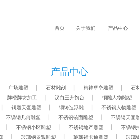
首页
关于我们
产品中心
产品中心
广场雕塑
石材雕刻
精神堡垒雕塑
石
牌楼牌坊加工
汉白玉升旗台
铜雕人物雕塑
铜雕天壶雕塑
铜铸造浮雕
不锈钢人物雕塑
不锈钢几何雕塑
不锈钢镜面雕塑
不锈钢天壶
不锈钢小区雕塑
不锈钢地产雕塑
不锈钢
塑
玻璃钢景观雕塑
玻璃钢卡通雕塑
玻璃