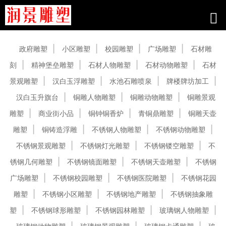
产品中心
政府雕塑
小区雕塑
校园雕塑
广场雕塑
石材雕
刻
精神堡垒雕塑
石材人物雕塑
石材动物雕塑
石材
景观雕塑
汉白玉浮雕塑
水池石雕喷泉
牌楼牌坊加工
汉白玉升旗台
铜雕人物雕塑
铜雕动物雕塑
铜雕景观
雕塑
商业街小品
铜钟铜香炉
青铜鼎雕塑
铜雕天壶
雕塑
铜铸造浮雕
不锈钢人物雕塑
不锈钢动物雕塑
不锈钢景观雕塑
不锈钢灯光雕塑
不锈钢镂空雕塑
不
锈钢几何雕塑
不锈钢镜面雕塑
不锈钢天壶雕塑
不锈钢
广场雕塑
不锈钢校园雕塑
不锈钢医院雕塑
不锈钢花园
雕塑
不锈钢小区雕塑
不锈钢地产雕塑
不锈钢抽象雕
塑
不锈钢球形雕塑
不锈钢园林雕塑
玻璃钢人物雕塑