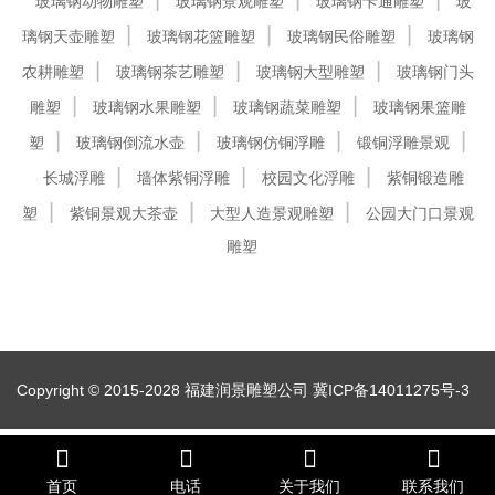
玻璃钢动物雕塑
玻璃钢景观雕塑
玻璃钢卡通雕塑
玻
璃钢天壶雕塑
玻璃钢花篮雕塑
玻璃钢民俗雕塑
玻璃钢
农耕雕塑
玻璃钢茶艺雕塑
玻璃钢大型雕塑
玻璃钢门头
雕塑
玻璃钢水果雕塑
玻璃钢蔬菜雕塑
玻璃钢果篮雕
塑
玻璃钢倒流水壶
玻璃钢仿铜浮雕
锻铜浮雕景观
长城浮雕
墙体紫铜浮雕
校园文化浮雕
紫铜锻造雕
塑
紫铜景观大茶壶
大型人造景观雕塑
公园大门口景观
雕塑
Copyright © 2015-2028 福建润景雕塑公司
冀ICP备14011275号-3
首页
电话
关于我们
联系我们