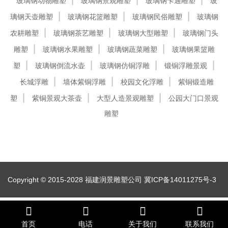
玻璃钢动物雕塑
玻璃钢景观雕塑
玻璃钢卡通雕塑
玻
璃钢天壶雕塑
玻璃钢花篮雕塑
玻璃钢民俗雕塑
玻璃钢
农耕雕塑
玻璃钢茶艺雕塑
玻璃钢大型雕塑
玻璃钢门头
雕塑
玻璃钢水果雕塑
玻璃钢蔬菜雕塑
玻璃钢果篮雕
塑
玻璃钢倒流水壶
玻璃钢仿铜浮雕
锻铜浮雕景观
长城浮雕
墙体紫铜浮雕
校园文化浮雕
紫铜锻造雕
塑
紫铜景观大茶壶
大型人造景观雕塑
公园大门口景观
雕塑
Copyright © 2015-2028 福建润景雕塑公司
冀ICP备14011275号-3
首页
电话
关于我们
联系我们