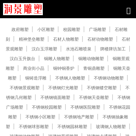
产品中心
政府雕塑
小区雕塑
校园雕塑
广场雕塑
石材雕
刻
精神堡垒雕塑
石材人物雕塑
石材动物雕塑
石材
景观雕塑
汉白玉浮雕塑
水池石雕喷泉
牌楼牌坊加工
汉白玉升旗台
铜雕人物雕塑
铜雕动物雕塑
铜雕景观
雕塑
商业街小品
铜钟铜香炉
青铜鼎雕塑
铜雕天壶
雕塑
铜铸造浮雕
不锈钢人物雕塑
不锈钢动物雕塑
不锈钢景观雕塑
不锈钢灯光雕塑
不锈钢镂空雕塑
不
锈钢几何雕塑
不锈钢镜面雕塑
不锈钢天壶雕塑
不锈钢
广场雕塑
不锈钢校园雕塑
不锈钢医院雕塑
不锈钢花园
雕塑
不锈钢小区雕塑
不锈钢地产雕塑
不锈钢抽象雕
塑
不锈钢球形雕塑
不锈钢园林雕塑
玻璃钢人物雕塑