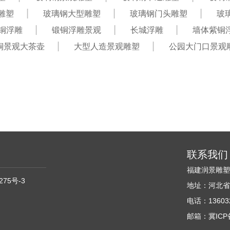
雕塑
玻璃钢大型雕塑
玻璃钢门头雕塑
玻
铜浮雕
锻铜浮雕景观
长城浮雕
墙体紫铜
铜景观大茶壶
大型人造景观雕塑
公园大门口景观
联系我们
福建润景雕
275号-3
地址：河北省
电话：136032
邮箱：冀ICP备