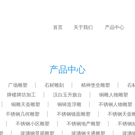
首页
关于我们
产品中心
产品中心
广场雕塑
石材雕刻
精神堡垒雕塑
石
牌楼牌坊加工
汉白玉升旗台
铜雕人物雕塑
铜雕天壶雕塑
铜铸造浮雕
不锈钢人物雕塑
不锈钢几何雕塑
不锈钢镜面雕塑
不锈钢天壶
不锈钢小区雕塑
不锈钢地产雕塑
不锈钢
塑
玻璃钢景观雕塑
玻璃钢卡通雕塑
玻璃