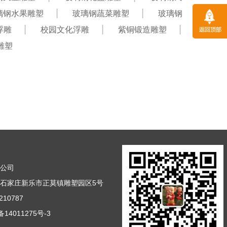
璃钢水果雕塑
玻璃钢蔬菜雕塑
玻璃钢
浮雕
校园文化浮雕
紫铜锻造雕塑
雕塑
塑公司
石家庄新乐市正莫镇雕塑园区5号
10787
14011275号-3