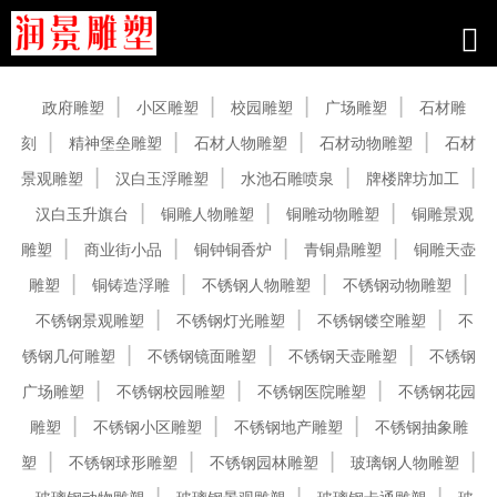
产品中心
政府雕塑
小区雕塑
校园雕塑
广场雕塑
石材雕
刻
精神堡垒雕塑
石材人物雕塑
石材动物雕塑
石材
景观雕塑
汉白玉浮雕塑
水池石雕喷泉
牌楼牌坊加工
汉白玉升旗台
铜雕人物雕塑
铜雕动物雕塑
铜雕景观
雕塑
商业街小品
铜钟铜香炉
青铜鼎雕塑
铜雕天壶
雕塑
铜铸造浮雕
不锈钢人物雕塑
不锈钢动物雕塑
不锈钢景观雕塑
不锈钢灯光雕塑
不锈钢镂空雕塑
不
锈钢几何雕塑
不锈钢镜面雕塑
不锈钢天壶雕塑
不锈钢
广场雕塑
不锈钢校园雕塑
不锈钢医院雕塑
不锈钢花园
雕塑
不锈钢小区雕塑
不锈钢地产雕塑
不锈钢抽象雕
塑
不锈钢球形雕塑
不锈钢园林雕塑
玻璃钢人物雕塑