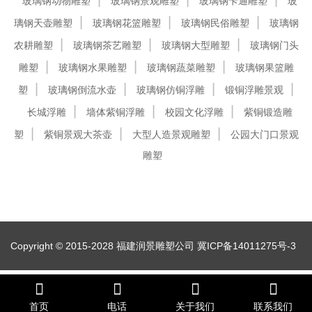
玻璃钢动物雕塑
玻璃钢景观雕塑
玻璃钢卡通雕塑
玻
璃钢天壶雕塑
玻璃钢花篮雕塑
玻璃钢民俗雕塑
玻璃钢
农耕雕塑
玻璃钢茶艺雕塑
玻璃钢大型雕塑
玻璃钢门头
雕塑
玻璃钢水果雕塑
玻璃钢蔬菜雕塑
玻璃钢果篮雕
塑
玻璃钢倒流水壶
玻璃钢仿铜浮雕
锻铜浮雕景观
长城浮雕
墙体紫铜浮雕
校园文化浮雕
紫铜锻造雕
塑
紫铜景观大茶壶
大型人造景观雕塑
公园大门口景观
雕塑
Copyright © 2015-2028 福建润景雕塑公司
冀ICP备14011275号-3
首页
电话
关于我们
联系我们